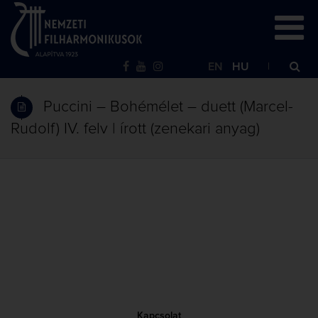
EN
HU
Puccini – Bohémélet – duett (Marcel-
Rudolf) IV. felv | írott (zenekari anyag)
Kapcsolat