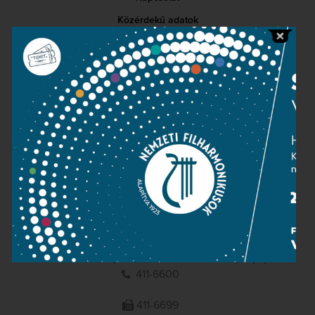
Közérdekű adatok
Sajtószoba
Adatvédelem
Impresszum
NEMZETI
FILHARMONIKUSOK
1095 Budapest, Komor Marcell u. 1. (Müpa)
411-6600
411-6699