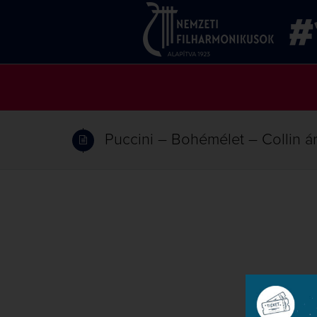
Puccini – Bohémélet – Collin ári