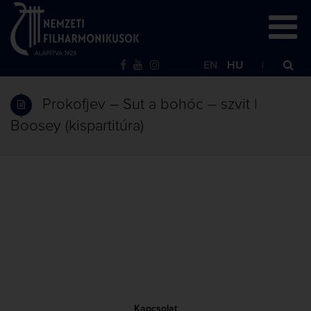
EN
HU
Prokofjev – Sut a bohóc – szvit |
Boosey (kispartitúra)
Kapcsolat