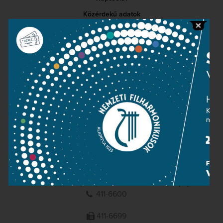
Közérdekű adatok
Sajtószoba
Adatvédelem
Impresszum
NEMZETI
FILHARMONIKUSOK
1095 Budapest, Komor Marcell u. 1. (Müpa)
411-6600
411-6699