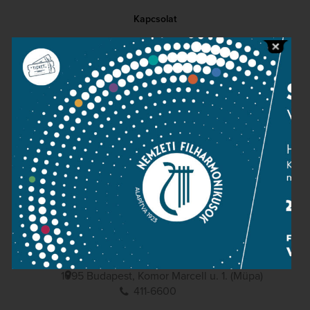
Kapcsolat
Közérdekű adatok
Sajtószoba
Adatvédelem
Impresszum
NEMZETI
FILHARMONIKUSOK
1095 Budapest, Komor Marcell u. 1. (Müpa)
411-6600