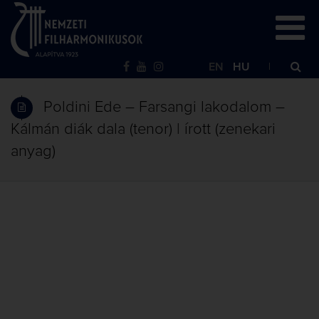
EN
HU
Poldini Ede – Farsangi lakodalom –
Kálmán diák dala (tenor) | írott (zenekari
anyag)