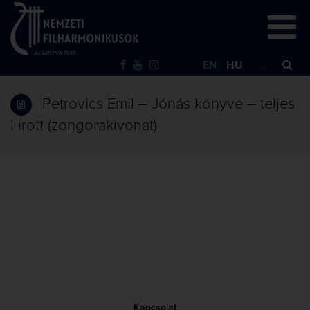
EN
HU
Petrovics Emil – Jónás könyve – teljes
| írott (zongorakivonat)
Kapcsolat