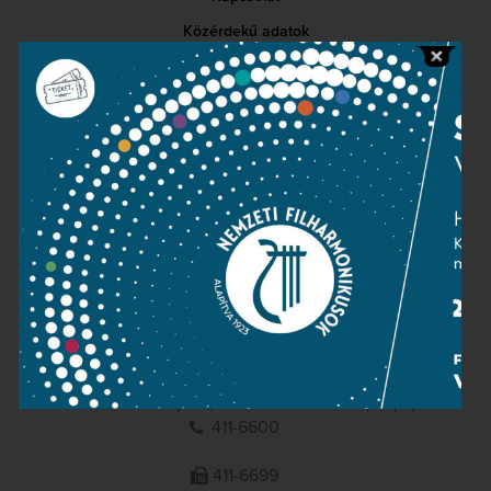
Közérdekű adatok
Sajtószoba
Adatvédelem
Impresszum
NEMZETI
FILHARMONIKUSOK
1095 Budapest, Komor Marcell u. 1. (Müpa)
411-6600
411-6699