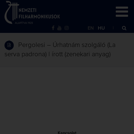
EN
HU
Pergolesi – Úrhatnám szolgáló (La
serva padrona) | írott (zenekari anyag)
Kapcsolat