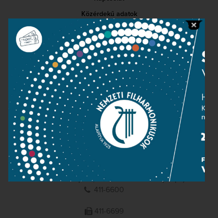
Közérdekű adatok
Sajtószoba
Adatvédelem
Impresszum
NEMZETI
FILHARMONIKUSOK
1095 Budapest, Komor Marcell u. 1. (Müpa)
411-6600
411-6699