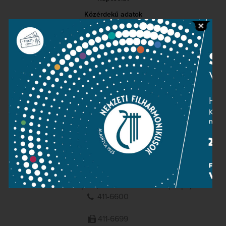
Közérdekű adatok
Sajtószoba
Adatvédelem
Impresszum
NEMZETI
FILHARMONIKUSOK
1095 Budapest, Komor Marcell u. 1. (Müpa)
411-6600
411-6699