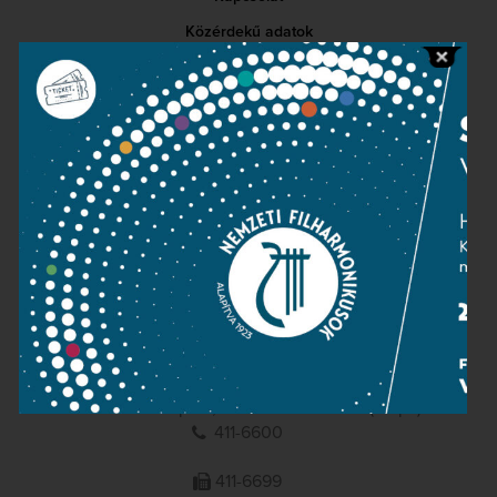
Közérdekű adatok
Sajtószoba
Adatvédelem
Impresszum
NEMZETI
FILHARMONIKUSOK
1095 Budapest, Komor Marcell u. 1. (Müpa)
411-6600
411-6699