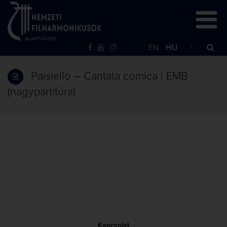
EN
HU
Paisiello – Cantata comica | EMB
(nagypartitúra)
Kapcsolat