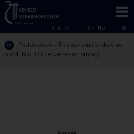
EN
HU
Paderewski – Fantasztikus krakoviak
op.14. N.6. | Bote (zenekari anyag)
Kapcsolat