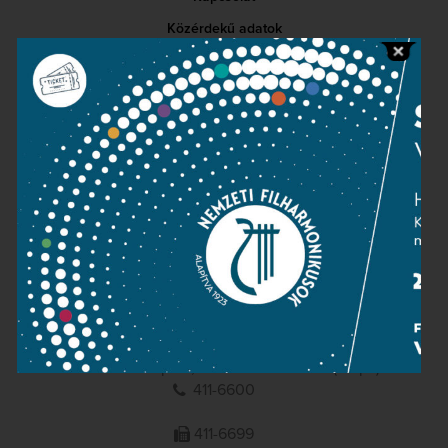
Közérdekű adatok
Sajtószoba
Adatvédelem
Impresszum
NEMZETI
FILHARMONIKUSOK
1095 Budapest, Komor Marcell u. 1. (Müpa)
411-6600
411-6699