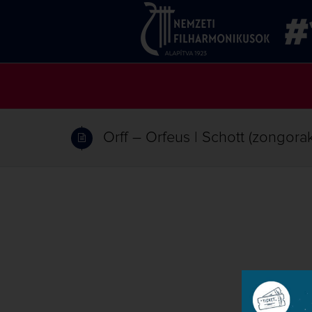
Orff – Orfeus | Schott (zongora