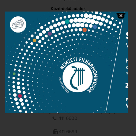
Közérdekű adatok
Sajtószoba
Adatvédelem
Impresszum
NEMZETI
FILHARMONIKUSOK
1095 Budapest, Komor Marcell u. 1. (Müpa)
411-6600
411-6699