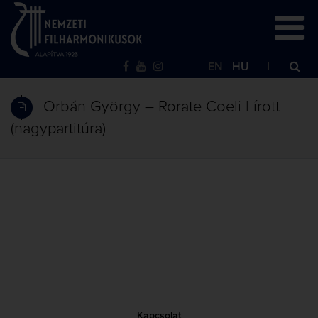
EN
HU
Orbán György – Rorate Coeli | írott
(nagypartitúra)
Kapcsolat