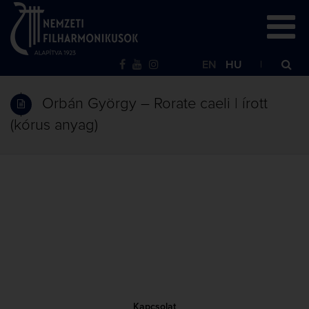
EN
HU
Orbán György – Rorate caeli | írott
(kórus anyag)
Kapcsolat