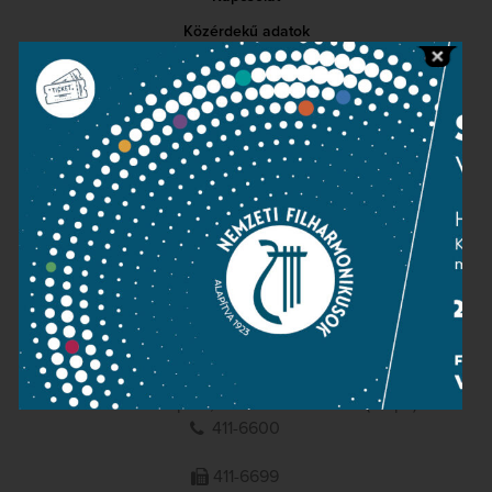
Közérdekű adatok
Sajtószoba
Adatvédelem
Impresszum
NEMZETI
FILHARMONIKUSOK
1095 Budapest, Komor Marcell u. 1. (Müpa)
411-6600
411-6699