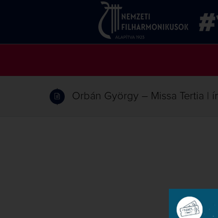
Orbán György – Missa Tertia | ír