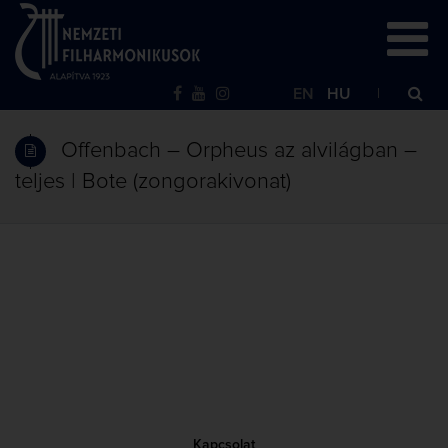
EN
HU
Offenbach – Orpheus az alvilágban –
teljes | Bote (zongorakivonat)
Kapcsolat