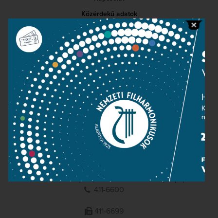
Közérdekű adatok
Sajtószoba
Adatvédelem
Impresszum
NEMZETI
FILHARMONIKUSOK
1095 Budapest, Komor Marcell u. 1. (Müpa)
411-6600
411-6699