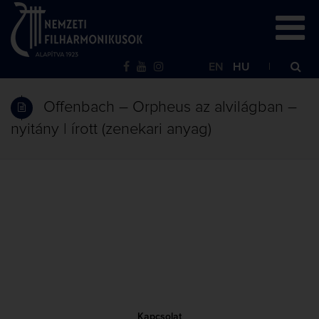
EN
HU
Offenbach – Orpheus az alvilágban –
nyitány | írott (zenekari anyag)
Kapcsolat