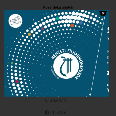
Közérdekű adatok
Sajtószoba
Adatvédelem
Impresszum
NEMZETI
FILHARMONIKUSOK
1095 Budapest, Komor Marcell u. 1. (Müpa)
411-6600
411-6699