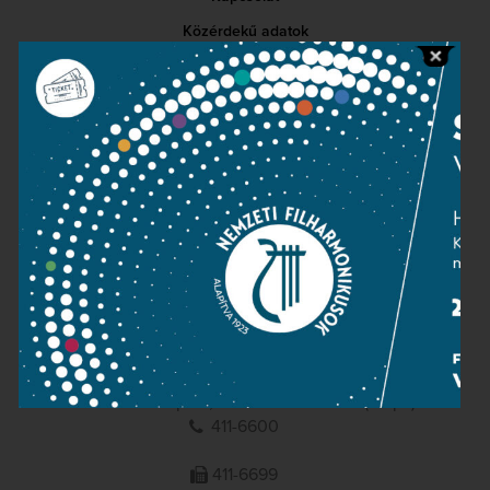
Közérdekű adatok
Sajtószoba
Adatvédelem
Impresszum
NEMZETI
FILHARMONIKUSOK
1095 Budapest, Komor Marcell u. 1. (Müpa)
411-6600
411-6699