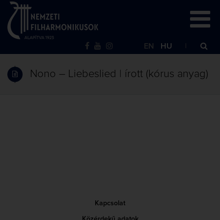
EN
HU
Nono – Liebeslied | írott (kórus anyag)
Kapcsolat
Közérdekű adatok