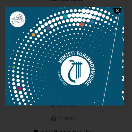
Sajtószoba
Adatvédelem
Impresszum
NEMZETI
FILHARMONIKUSOK
1095 Budapest, Komor Marcell u. 1. (Müpa)
411-6600
411-6699
info@filharmonikusok.hu