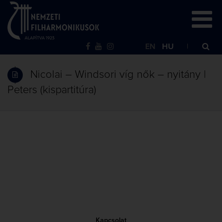
EN
HU
Nicolai – Windsori víg nők – nyitány |
Peters (kispartitúra)
Kapcsolat