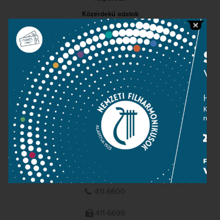
Közérdekű adatok
Sajtószoba
Adatvédelem
Impresszum
NEMZETI
FILHARMONIKUSOK
1095 Budapest, Komor Marcell u. 1. (Müpa)
411-6600
411-6699