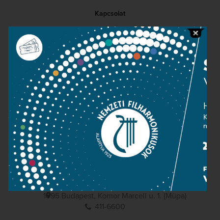
Kapcsolat
Közérdekű adatok
Sajtószoba
Adatvédelem
Impresszum
NEMZETI
FILHARMONIKUSOK
1095 Budapest, Komor Marcell u. 1. (Müpa)
411-6600