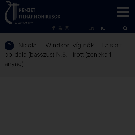
EN
HU
Nicolai – Windsori víg nők – Falstaff
bordala (basszus) N.5. | írott (zenekari
anyag)