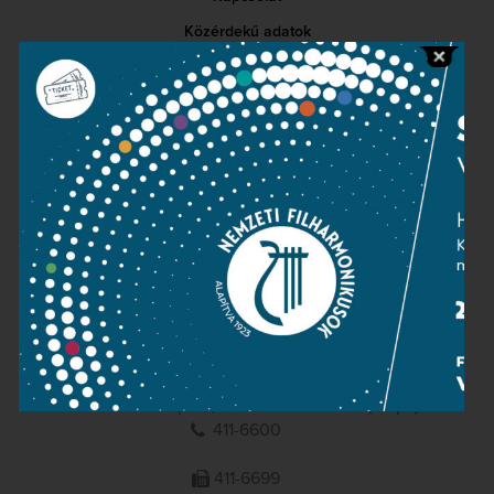
Közérdekű adatok
Sajtószoba
Adatvédelem
Impresszum
NEMZETI
FILHARMONIKUSOK
1095 Budapest, Komor Marcell u. 1. (Müpa)
411-6600
411-6699