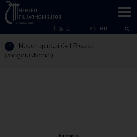
EN
HU
Néger spirituálék | Ricordi
(zongorakivonat)
Kapcsolat