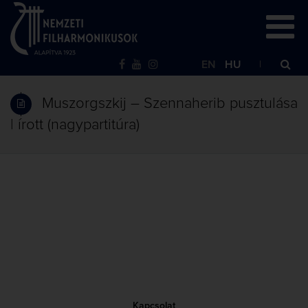
EN
HU
Muszorgszkij – Szennaherib pusztulása
| írott (nagypartitúra)
Kapcsolat