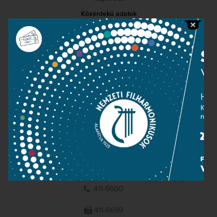
Közérdekű adatok
Sajtószoba
Adatvédelem
Impresszum
NEMZETI
FILHARMONIKUSOK
1095 Budapest, Komor Marcell u. 1. (Müpa)
411-6600
411-6699