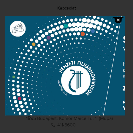
Kapcsolat
Közérdekű adatok
Sajtószoba
Adatvédelem
Impresszum
NEMZETI
FILHARMONIKUSOK
1095 Budapest, Komor Marcell u. 1. (Müpa)
411-6600