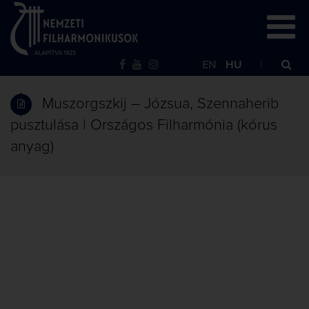
EN
HU
Muszorgszkij – Józsua, Szennaherib
pusztulása | Országos Filharmónia (kórus
anyag)