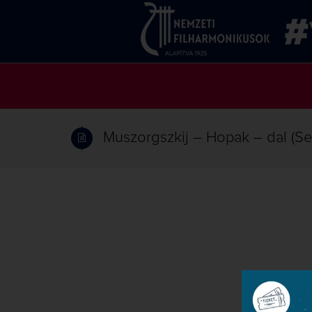
Muszorgszkij – Hopak – dal (Sev