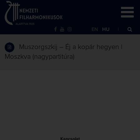
EN
HU
Muszorgszkij – Éj a kopár hegyen |
Moszkva (nagypartitúra)
Kapcsolat