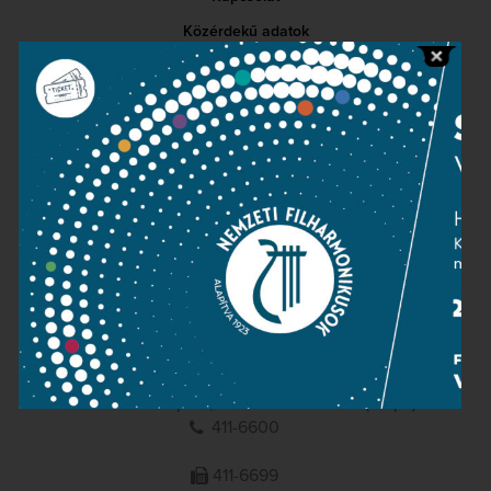
Közérdekű adatok
Sajtószoba
Adatvédelem
Impresszum
NEMZETI
FILHARMONIKUSOK
1095 Budapest, Komor Marcell u. 1. (Müpa)
411-6600
411-6699