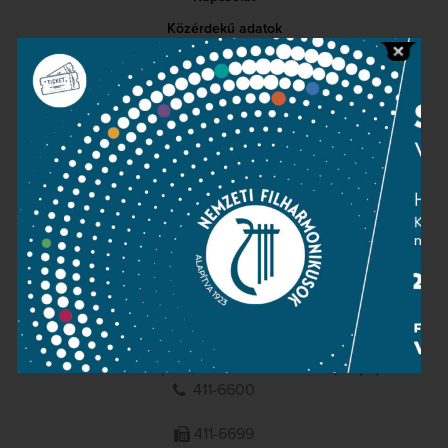
Közérdekű adatok
Sajtószoba
Adatvédelem
Impresszum
NEMZETI
FILHARMONIKUSOK
1095 Budapest, Komor Marcell u. 1. (Müpa)
411-6600
411-6699