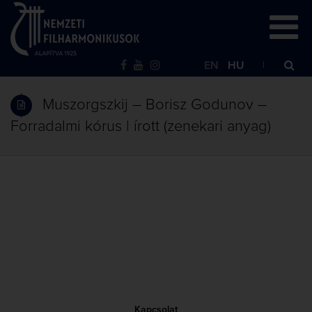
EN
HU
Muszorgszkij – Borisz Godunov –
Forradalmi kórus | írott (zenekari anyag)
Kapcsolat