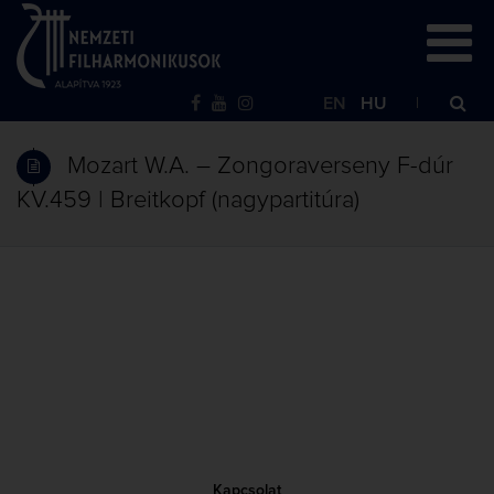
EN
HU
Mozart W.A. – Zongoraverseny F-dúr
KV.459 | Breitkopf (nagypartitúra)
Kapcsolat