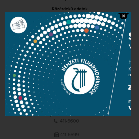
Közérdekű adatok
Sajtószoba
Adatvédelem
Impresszum
NEMZETI
FILHARMONIKUSOK
1095 Budapest, Komor Marcell u. 1. (Müpa)
411-6600
411-6699