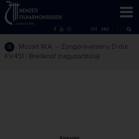
EN
HU
Mozart W.A. – Zongoraverseny D-dúr
KV.451 | Breitkopf (nagypartitúra)
Kapcsolat