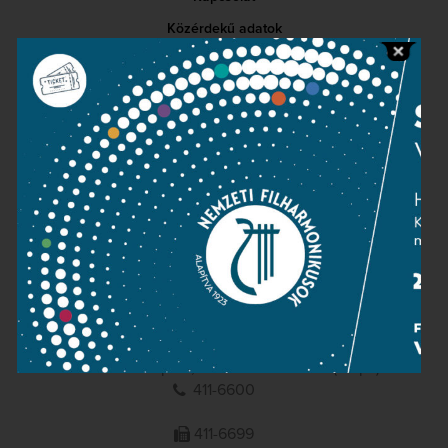
Közérdekű adatok
Sajtószoba
Adatvédelem
Impresszum
NEMZETI
FILHARMONIKUSOK
1095 Budapest, Komor Marcell u. 1. (Müpa)
411-6600
411-6699