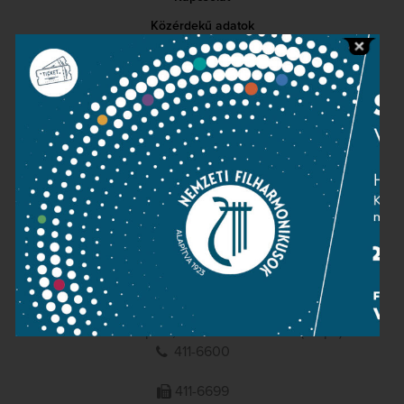
Közérdekű adatok
Sajtószoba
Adatvédelem
Impresszum
NEMZETI
FILHARMONIKUSOK
1095 Budapest, Komor Marcell u. 1. (Müpa)
411-6600
411-6699