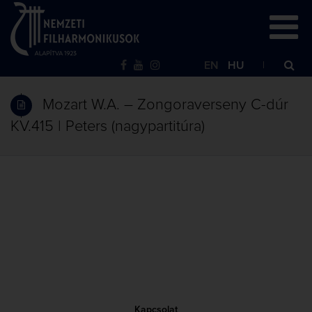
EN
HU
Mozart W.A. – Zongoraverseny C-dúr
KV.415 | Peters (nagypartitúra)
Kapcsolat