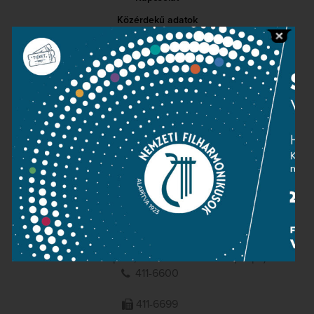
Közérdekű adatok
Sajtószoba
Adatvédelem
Impresszum
NEMZETI
FILHARMONIKUSOK
1095 Budapest, Komor Marcell u. 1. (Müpa)
411-6600
411-6699