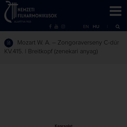
EN
HU
Mozart W. A. – Zongoraverseny C-dúr
KV.415. | Breitkopf (zenekari anyag)
Kapcsolat