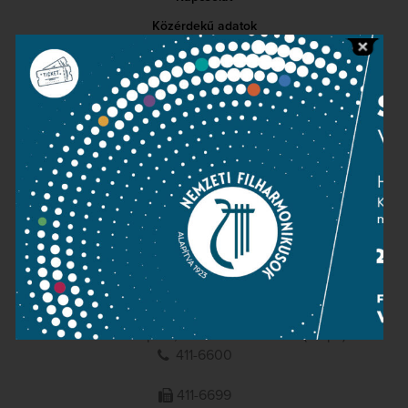
Közérdekű adatok
Sajtószoba
Adatvédelem
Impresszum
NEMZETI
FILHARMONIKUSOK
1095 Budapest, Komor Marcell u. 1. (Müpa)
411-6600
411-6699