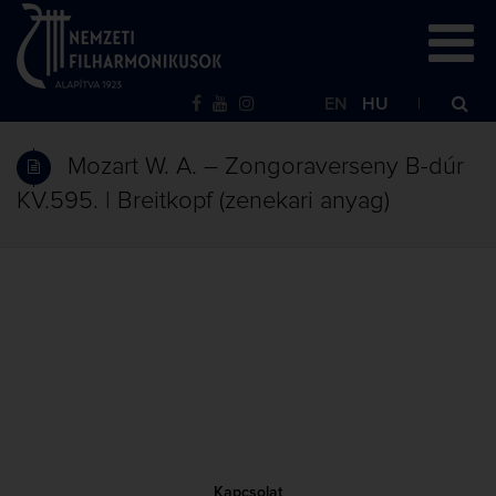
EN
HU
Mozart W. A. – Zongoraverseny B-dúr
KV.595. | Breitkopf (zenekari anyag)
Kapcsolat