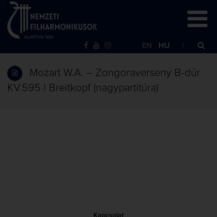
EN
HU
Mozart W.A. – Zongoraverseny B-dúr
KV.595 | Breitkopf (nagypartitúra)
Kapcsolat