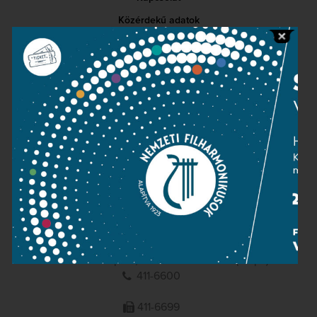
Közérdekű adatok
Sajtószoba
Adatvédelem
Impresszum
NEMZETI
FILHARMONIKUSOK
1095 Budapest, Komor Marcell u. 1. (Müpa)
411-6600
411-6699