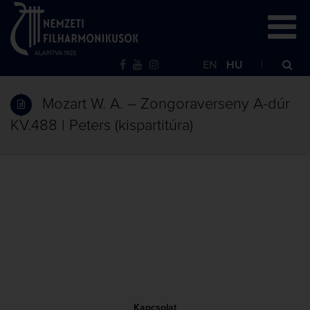
EN
HU
Mozart W. A. – Zongoraverseny A-dúr
KV.488 | Peters (kispartitúra)
Kapcsolat