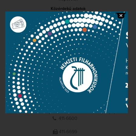
Közérdekű adatok
Sajtószoba
Adatvédelem
Impresszum
NEMZETI
FILHARMONIKUSOK
1095 Budapest, Komor Marcell u. 1. (Müpa)
411-6600
411-6699