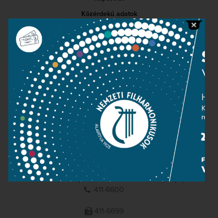
Közérdekű adatok
Sajtószoba
Adatvédelem
Impresszum
NEMZETI
FILHARMONIKUSOK
1095 Budapest, Komor Marcell u. 1. (Müpa)
411-6600
411-6699