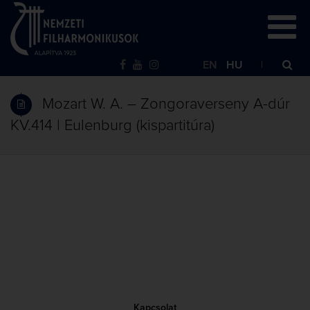
EN
HU
Mozart W. A. – Zongoraverseny A-dúr
KV.414 | Eulenburg (kispartitúra)
Kapcsolat