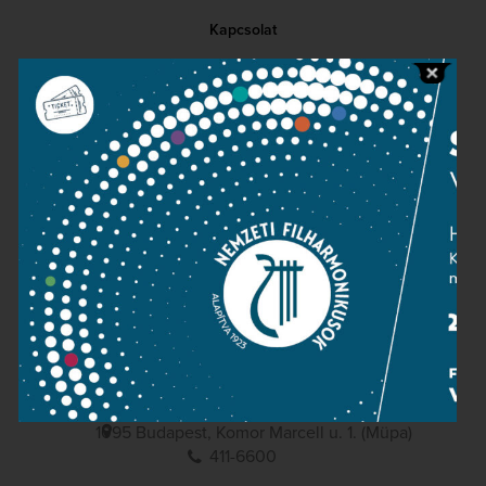
Kapcsolat
Közérdekű adatok
Sajtószoba
Adatvédelem
Impresszum
NEMZETI
FILHARMONIKUSOK
1095 Budapest, Komor Marcell u. 1. (Müpa)
411-6600