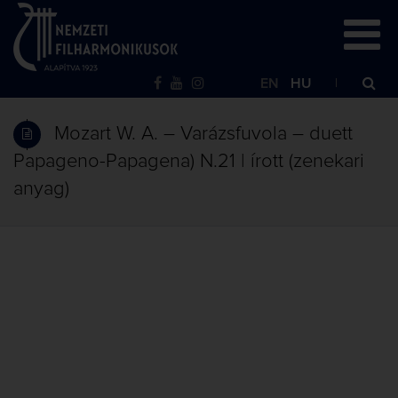
EN
HU
Mozart W. A. – Varázsfuvola – duett
Papageno-Papagena) N.21 | írott (zenekari
anyag)