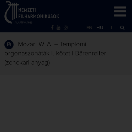
EN
HU
Mozart W. A. – Templomi
orgonaszonáták I. kötet | Bärenreiter
(zenekari anyag)