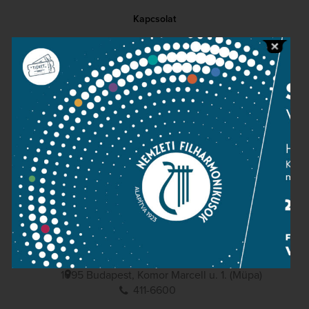
Kapcsolat
Közérdekű adatok
Sajtószoba
Adatvédelem
Impresszum
NEMZETI
FILHARMONIKUSOK
1095 Budapest, Komor Marcell u. 1. (Müpa)
411-6600