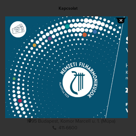
Kapcsolat
Közérdekű adatok
Sajtószoba
Adatvédelem
Impresszum
NEMZETI
FILHARMONIKUSOK
1095 Budapest, Komor Marcell u. 1. (Müpa)
411-6600