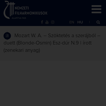
EN
HU
Mozart W. A. – Szöktetés a szerájból –
duett (Blonde-Osmin) Esz-dúr N.9 | írott
(zenekari anyag)