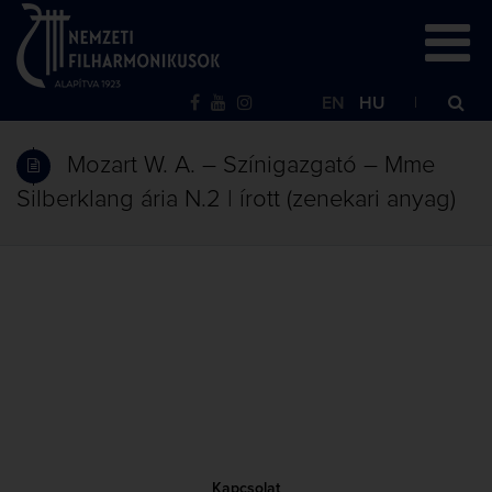
EN
HU
Mozart W. A. – Színigazgató – Mme
Silberklang ária N.2 | írott (zenekari anyag)
Kapcsolat