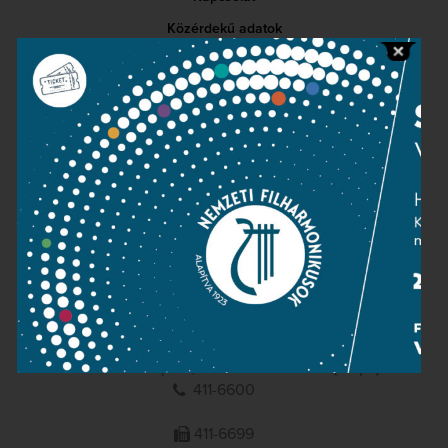
Közérdekű adatok
Sajtószoba
Adatvédelem
Impresszum
NEMZETI
FILHARMONIKUSOK
1095 Budapest, Komor Marcell u. 1. (Müpa)
411-6600
411-6699