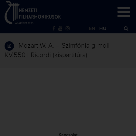
EN
HU
Mozart W. A. – Szimfónia g-moll
KV.550 | Ricordi (kispartitúra)
Kapcsolat