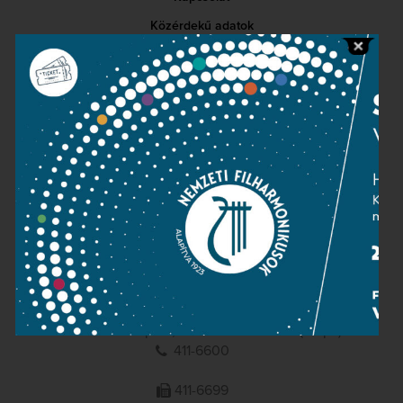
Közérdekű adatok
Sajtószoba
Adatvédelem
Impresszum
NEMZETI
FILHARMONIKUSOK
1095 Budapest, Komor Marcell u. 1. (Müpa)
411-6600
411-6699