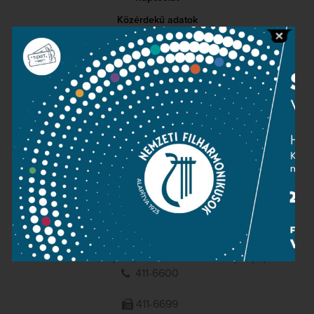
Közérdekű adatok
Sajtószoba
Adatvédelem
Impresszum
NEMZETI
FILHARMONIKUSOK
1095 Budapest, Komor Marcell u. 1. (Müpa)
411-6600
411-6699