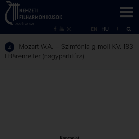
EN
HU
Mozart W.A. – Szimfónia g-moll KV. 183
| Bärenreiter (nagypartitúra)
Kapcsolat