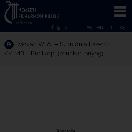
EN
HU
Mozart W. A. – Szimfónia Esz-dúr
KV.543. | Breitkopf (zenekari anyag)
Kapcsolat