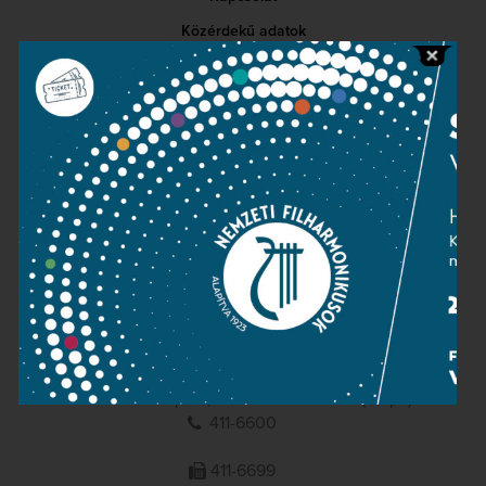
Közérdekű adatok
Sajtószoba
Adatvédelem
Impresszum
NEMZETI
FILHARMONIKUSOK
1095 Budapest, Komor Marcell u. 1. (Müpa)
411-6600
411-6699