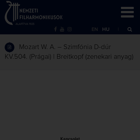
EN
HU
Mozart W. A. – Szimfónia D-dúr
KV.504. (Prágai) | Breitkopf (zenekari anyag)
Kapcsolat