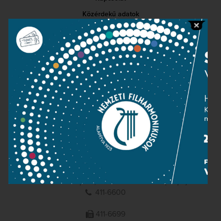
Közérdekű adatok
Sajtószoba
Adatvédelem
Impresszum
NEMZETI
FILHARMONIKUSOK
1095 Budapest, Komor Marcell u. 1. (Müpa)
411-6600
411-6699