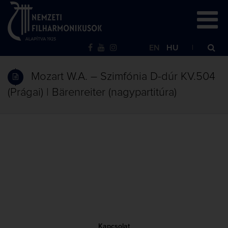
EN
HU
Mozart W.A. – Szimfónia D-dúr KV.504
(Prágai) | Bärenreiter (nagypartitúra)
Kapcsolat