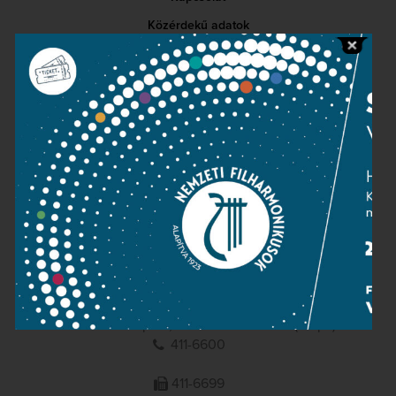
Közérdekű adatok
Sajtószoba
Adatvédelem
Impresszum
NEMZETI
FILHARMONIKUSOK
1095 Budapest, Komor Marcell u. 1. (Müpa)
411-6600
411-6699