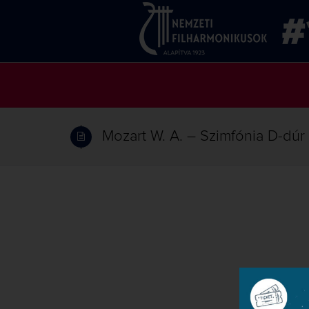
Mozart W. A. – Szimfónia D-dúr 