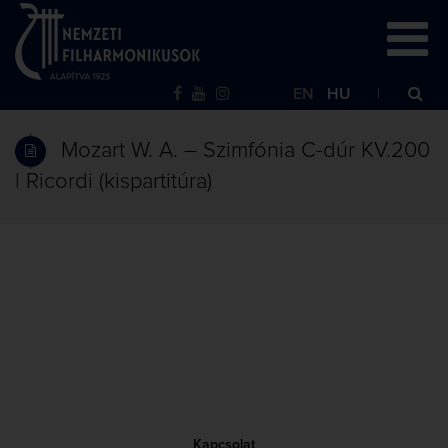
EN
HU
Mozart W. A. – Szimfónia C-dúr KV.200
| Ricordi (kispartitúra)
Kapcsolat