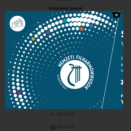
Közérdekű adatok
Sajtószoba
Adatvédelem
Impresszum
NEMZETI
FILHARMONIKUSOK
1095 Budapest, Komor Marcell u. 1. (Müpa)
411-6600
411-6699