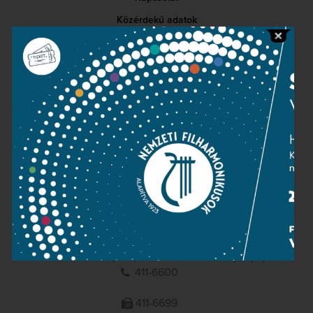
Közérdekű adatok
Sajtószoba
Adatvédelem
Impresszum
NEMZETI
FILHARMONIKUSOK
1095 Budapest, Komor Marcell u. 1. (Müpa)
411-6600
411-6699