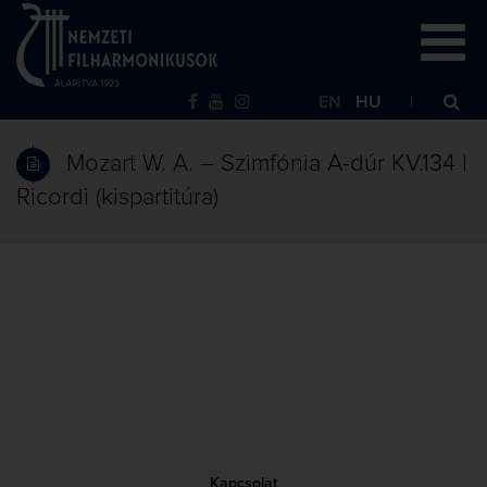
EN
HU
Mozart W. A. – Szimfónia A-dúr KV.134 |
Ricordi (kispartitúra)
Kapcsolat