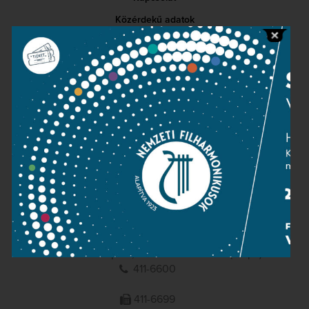
Közérdekű adatok
Sajtószoba
Adatvédelem
Impresszum
NEMZETI
FILHARMONIKUSOK
1095 Budapest, Komor Marcell u. 1. (Müpa)
411-6600
411-6699