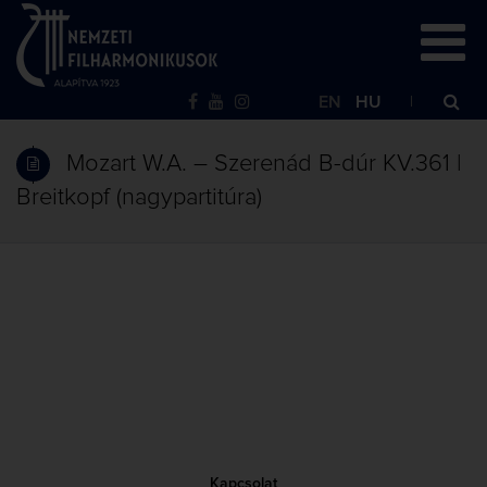
EN
HU
Mozart W.A. – Szerenád B-dúr KV.361 |
Breitkopf (nagypartitúra)
Kapcsolat