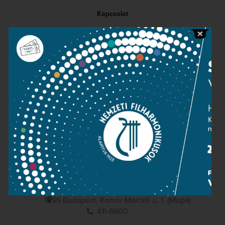
Kapcsolat
Közérdekű adatok
Sajtószoba
Adatvédelem
Impresszum
NEMZETI
FILHARMONIKUSOK
1095 Budapest, Komor Marcell u. 1. (Müpa)
411-6600