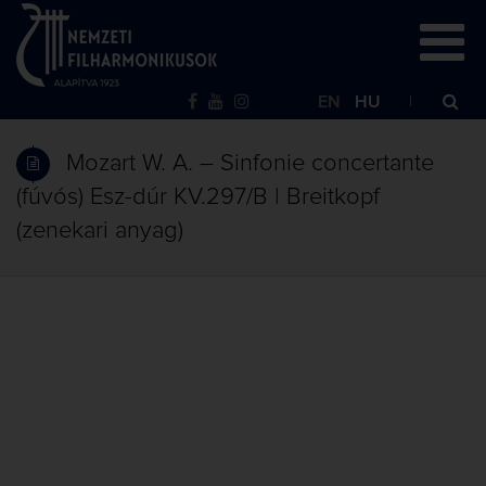
EN
HU
Mozart W. A. – Sinfonie concertante
(fúvós) Esz-dúr KV.297/B | Breitkopf
(zenekari anyag)