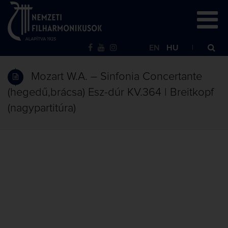
EN
HU
Mozart W.A. – Sinfonia Concertante
(hegedű,brácsa) Esz-dúr KV.364 | Breitkopf
(nagypartitúra)