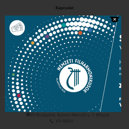
Kapcsolat
Közérdekű adatok
Sajtószoba
Adatvédelem
Impresszum
NEMZETI
FILHARMONIKUSOK
1095 Budapest, Komor Marcell u. 1. (Müpa)
411-6600