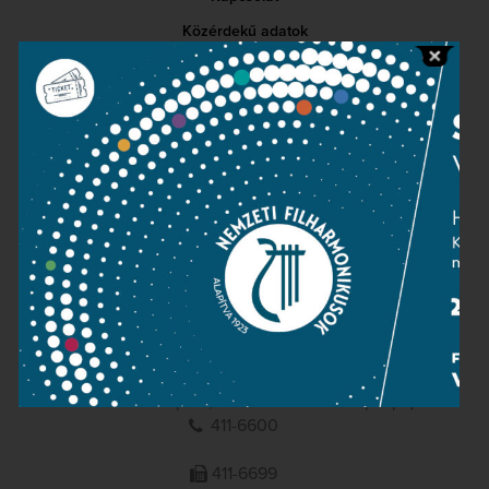
Közérdekű adatok
Sajtószoba
Adatvédelem
Impresszum
NEMZETI
FILHARMONIKUSOK
1095 Budapest, Komor Marcell u. 1. (Müpa)
411-6600
411-6699