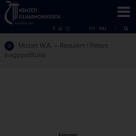
EN
HU
Mozart W.A. – Requiem | Peters
(nagypartitúra)
Kapcsolat