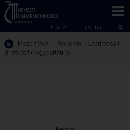
EN
HU
Mozart W.A. – Requiem – Lacrimosa |
Breitkopf (nagypartitúra)
Kapcsolat