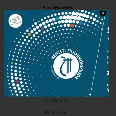
Közérdekű adatok
Sajtószoba
Adatvédelem
Impresszum
NEMZETI
FILHARMONIKUSOK
1095 Budapest, Komor Marcell u. 1. (Müpa)
411-6600
411-6699